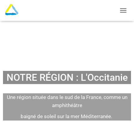
O
U
V
R
I
R
/
F
E
R
M
NOTRE RÉGION : L'Occitanie
E
R
L
A
Une région située dans le sud de la France, comme un
N
amphithéâtre
A
V
baigné de soleil sur la mer Méditerranée.
I
G
A