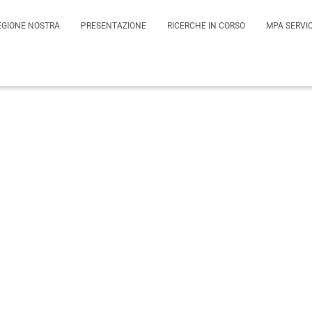
actualités d'Interface Patri
EGIONE NOSTRA
PRESENTAZIONE
RICERCHE IN CORSO
MPA SERVI