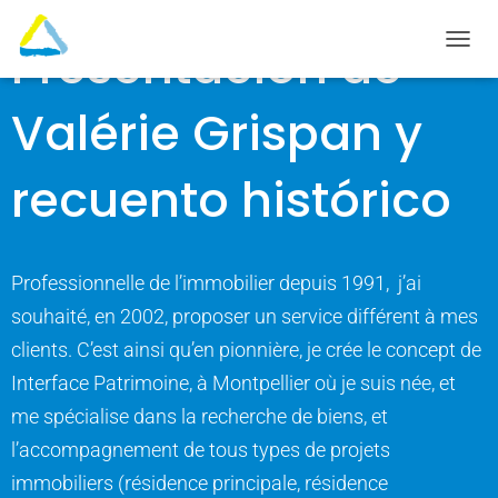
Presentación de
C
A
M
Valérie Grispan y
B
I
A
recuento histórico
R
M
O
D
O
Professionnelle de l’immobilier depuis 1991, j’ai
D
E
souhaité, en 2002, proposer un service différent à mes
N
clients. C’est ainsi qu’en pionnière, je crée le concept de
A
V
Interface Patrimoine, à Montpellier où je suis née, et
E
me spécialise dans la recherche de biens, et
G
A
l’accompagnement de tous types de projets
C
I
immobiliers (résidence principale, résidence